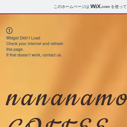
このホームページは
.com
を使って
Widget Didn’t Load
Check your internet and refresh
this page.
If that doesn’t work, contact us.
nananamo