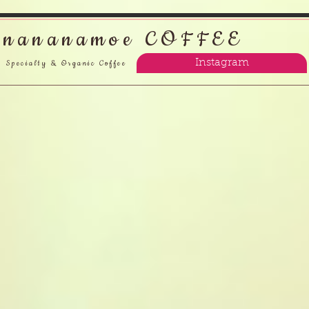
nananamoe COFFEE
Instagram
Specialty & Organic Coffee